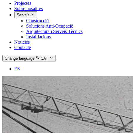
Projectes
Sobre nosaltres
Serveis
Construcció
Solucions Anti‑Ocupació
Arquitectura i Serveis Tècnics
Instal·lacions
Noticies
Contacte
Change language
CAT
ES