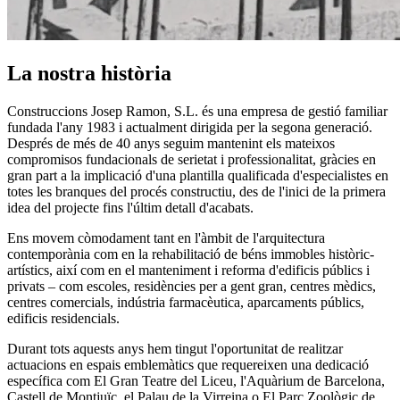
La nostra història
Construccions Josep Ramon, S.L. és una empresa de gestió familiar
fundada l'any 1983 i actualment dirigida per la segona generació.
Després de més de 40 anys seguim mantenint els mateixos
compromisos fundacionals de serietat i professionalitat, gràcies en
gran part a la implicació d'una plantilla qualificada d'especialistes en
totes les branques del procés constructiu, des de l'inici de la primera
idea del projecte fins l'últim detall d'acabats.
Ens movem còmodament tant en l'àmbit de l'arquitectura
contemporània com en la rehabilitació de béns immobles històric-
artístics, així com en el manteniment i reforma d'edificis públics i
privats – com escoles, residències per a gent gran, centres mèdics,
centres comercials, indústria farmacèutica, aparcaments públics,
edificis residencials.
Durant tots aquests anys hem tingut l'oportunitat de realitzar
actuacions en espais emblemàtics que requereixen una dedicació
específica com El Gran Teatre del Liceu, l'Aquàrium de Barcelona,
Castell de Montjuïc, el Palau de la Virreina o El Parc Zoològic de