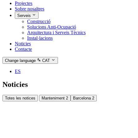
Projectes
Sobre nosaltres
Serveis
Construcció
Solucions Anti‑Ocupació
Arquitectura i Serveis Tècnics
Instal·lacions
Noticies
Contacte
Change language
CAT
ES
Noticies
Totes les notices
Manteniment
2
Barcelona
2